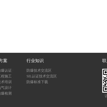
方案
行业知识
联
防爆认证
防爆技术交流区
工程施工
SIL认证技术交流区
技术培训
防爆标准下载
电气设计
防爆检测