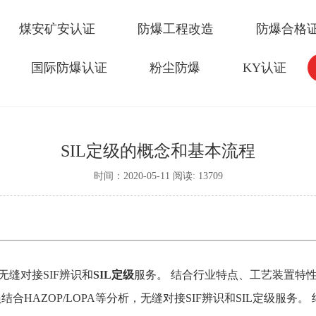
煤安矿安认证
防爆工程改造
防爆合格
国际防爆认证
粉尘防爆
KY认证
SIL定级的概念和基本流程
时间：2020-05-11 阅读: 13709
无缝对接SIF辨识和
SIL定级
服务。 结合行业特点、工艺装置特性
合HAZOP/LOPA等分析，无缝对接SIF辨识和SIL定级服