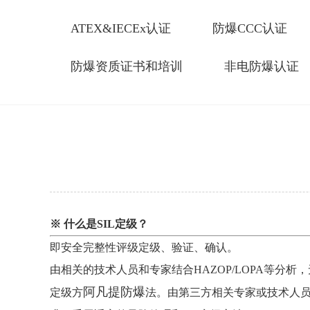
ATEX&IECEx认证
防爆CCC认证
防爆资质证书和培训
非电防爆认证
※ 什么是SIL定级？
即安全完整性评级定级、验证、确认。
由相关的技术人员和专家结合HAZOP/LOPA等分析，
阿凡提防爆
定级方
法。由第三方相关专家或技术人员结