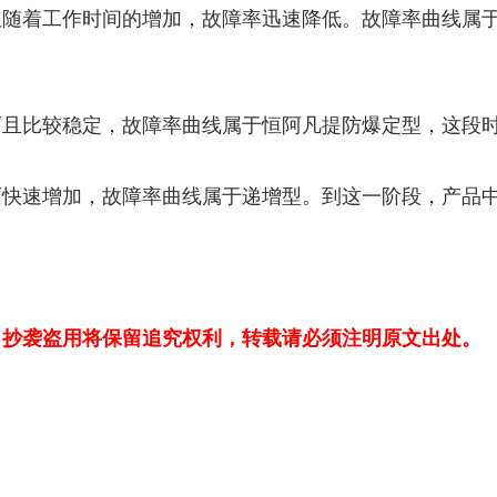
但随着工作时间的增加，故障率迅速降低。故障率曲线属
而且比较稳定，故障率曲线属于恒
阿凡提防爆
定型，这段
而快速增加，故障率曲线属于递增型。到这一阶段，产品
，抄袭盗用将保留追究权利，转载请必须注明原文出处。