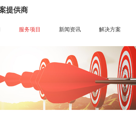
案提供商
们
服务项目
新闻资讯
解决方案