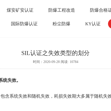
煤安矿安认证
防爆工程改造
防爆合格
国际防爆认证
粉尘防爆
KY认证
SIL认证之失效类型的划分
时间：2020-09-28 阅读: 10784
系统失效。
时包含系统失效和随机失效，耗损失效期大多属于随机失