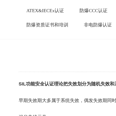
ATEX&IECEx认证
防爆CCC认证
防爆资质证书和培训
非电防爆认证
SIL功能安全认证理论把失效划分为随机失效和
早期失效期大多属于系统失效，偶发失效期同