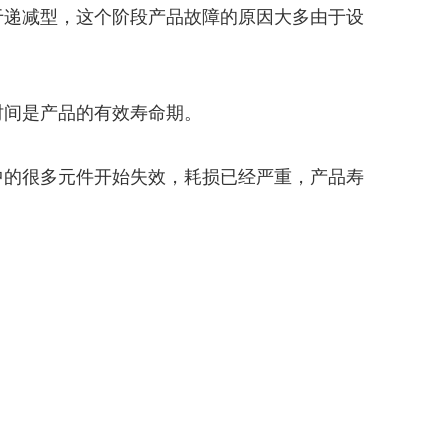
于递减型，这个阶段产品故障的原因大多由于设
时间是产品的有效寿命期。
中的很多元件开始失效，耗损已经严重，产品寿