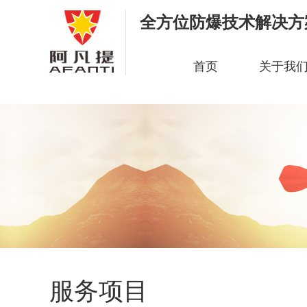
全方位防爆技术解决方
首页
关于我
服务项目