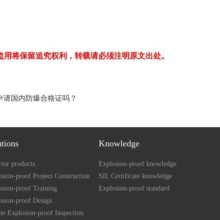
盗用将保留追究权利，转载请必须注明原文出处。
要申请国内防爆合格证吗？
utions
Knowledge
ior products
Explosion-proof knowledge
sion-proof Project Construction
SIL Certificate knowledge
osion-proof Training
Explosion-proof standard
osion-proof Design
te Explosion-proof Inspection