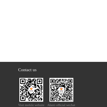
Contact us
Visit mobile website
Afanti official wechat