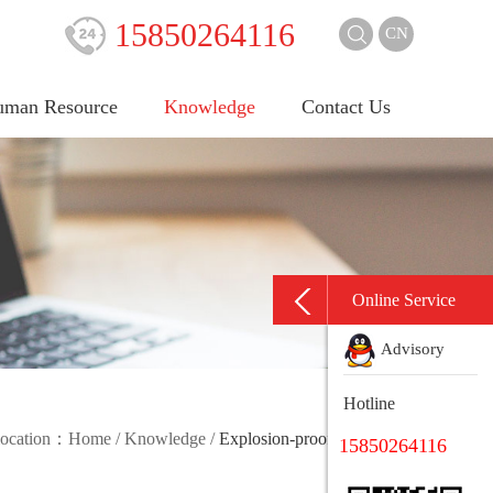
15850264116
CN
man Resource
Knowledge
Contact Us
Online Service
Advisory
Hotline
 location：
Home
/
Knowledge
/
Explosion-proof knowledge
15850264116