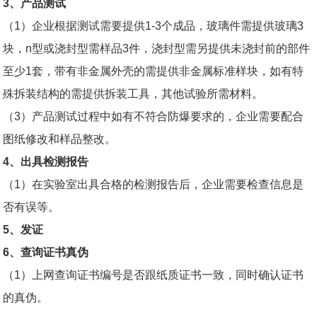
3
、产品测试
（
1
）企业根据测试需要提供
1-3
个成品，玻璃件需提供玻璃
3
块，
n
型或
浇封型
需样品
3
件，浇封型需另提供未浇封前的部件
至少
1
套，带有非金属外壳的需提供非金属标准样块，如有特
殊拆装结构的需提供拆装工具，其他试验所需材料。
（
3
）产品测试过程中如有不符合防爆要求的，企业需要配合
图纸修改和样品整改。
4
、出具检测报告
（
1
）在实验室出具合格的检测报告后，企业需要检查信息是
否有误等。
5
、发证
6
、查询证书真伪
（
1
）上网查询证书编号是否跟纸质证书一致，同时确认证书
的真伪。