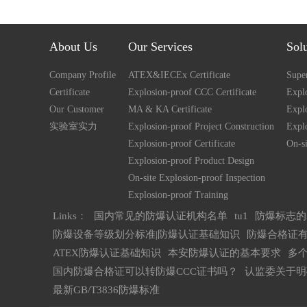
About Us
Our Services
Sol
Company Profile
ATEX&IECEx Certificate
Super
Certificate
Explosion-proof CCC Certificate
Explo
Our Customer
MA & KA Certificate
Expl
实验室实力
Explosion-proof Project Construction
Expl
Explosion-proof Certificate
On-si
Explosion-proof Product Design
On-site Explosion-proof Inspection
Explosion-proof Training
Links：
国内常见的防爆认证机构名单
tu1
防爆标志的
防爆设备等级划分标准|防爆认证基础知识
防爆合格证有
ATEX防爆认证基础知识
本安防爆认证的基本要求
多
国内防爆合格证可以转防爆CCC证书吗？
认监委关于明
最新GB/T3836防爆标准