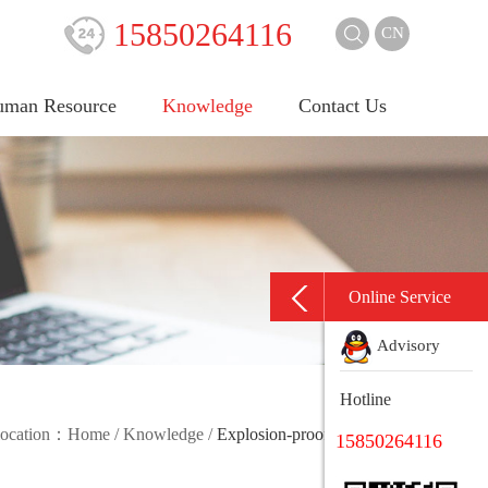
15850264116
CN
man Resource
Knowledge
Contact Us
Online Service
Advisory
Hotline
 location：
Home
/
Knowledge
/
Explosion-proof knowledge
15850264116