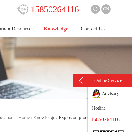
15850264116
CN
man Resource
Knowledge
Contact Us
Online Service
Advisory
Hotline
 location：
Home
/
Knowledge
/
Explosion-proof knowledge
15850264116