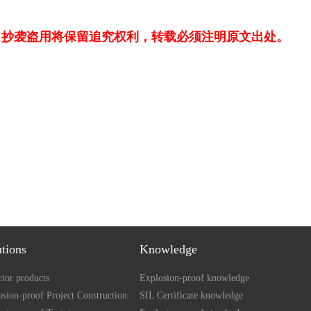
，抄袭盗用将保留追究权利，转载必须注明原文出处。
utions
Knowledge
ior products
Explosion-proof knowledge
sion-proof Project Construction
SIL Certificate knowledge