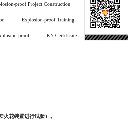
losion-proof Project Construction
ion
Explosion-proof Training
xplosion-proof
KY Certificate
安火花装置进行试验）。