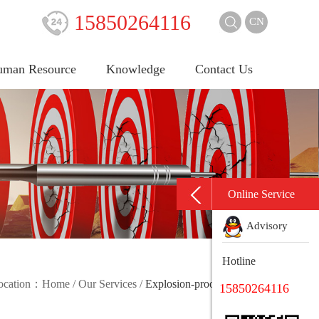
15850264116
CN
man Resource
Knowledge
Contact Us
Online Service
Advisory
Hotline
location：
Home
/
Our Services
/
Explosion-proof Certificate
15850264116