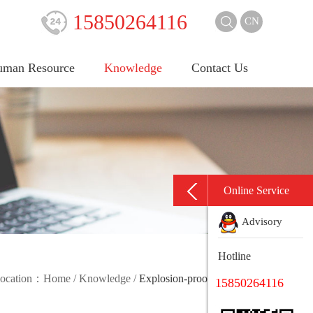
15850264116
CN
man Resource
Knowledge
Contact Us
Online Service
Advisory
Hotline
 location：
Home
/
Knowledge
/
Explosion-proof knowledge
15850264116