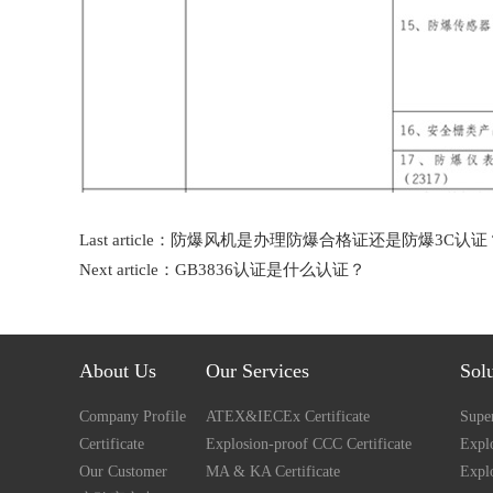
Last article：
防爆风机是办理防爆合格证还是防爆3C认证
Next article：
GB3836认证是什么认证？
About Us
Our Services
Sol
Company Profile
ATEX&IECEx Certificate
Super
Certificate
Explosion-proof CCC Certificate
Explo
Our Customer
MA & KA Certificate
Expl