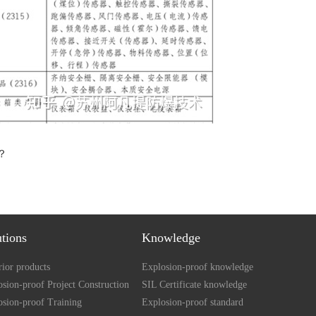
？
utions
Knowledge
ior products
Explosion-proof knowledge
sion-proof Project Construction
SIL Certificate knowledge
osion-proof Training
Explosion-proof standard