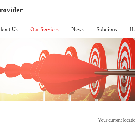
rovider
bout Us
Our Services
News
Solutions
Hu
Your current locat