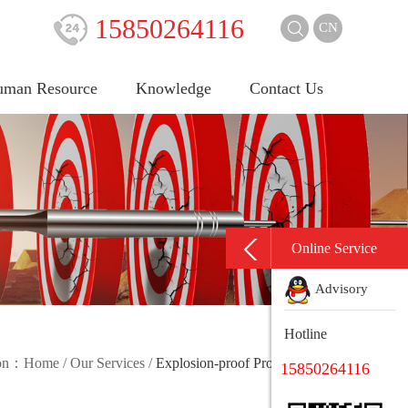
15850264116
CN
man Resource
Knowledge
Contact Us
Online Service
Advisory
Hotline
ion：
Home
/
Our Services
/
Explosion-proof Product Design
15850264116