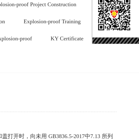
losion-proof Project Construction
ion
Explosion-proof Training
xplosion-proof
KY Certificate
时，向未用 GB3836.5-2017中7.13 所列