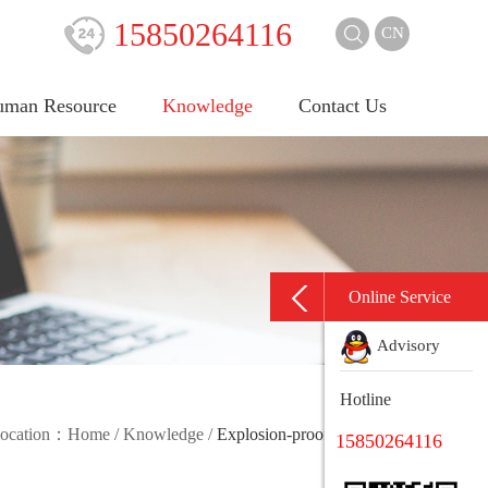
15850264116
CN
man Resource
Knowledge
Contact Us
Online Service
Advisory
Hotline
 location：
Home
/
Knowledge
/
Explosion-proof knowledge
15850264116