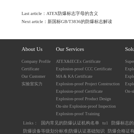
Last article：
ATEX防爆标志字母的含义
Next article：
新国标GB/T3836的防爆标志解读
About Us
Our Services
Sol
Company Profile
ATEX&IECEx Certificate
Super
Certificate
Explosion-proof CCC Certificate
Explo
Our Customer
MA & KA Certificate
Expl
实验室实力
Explosion-proof Project Construction
Expl
Explosion-proof Certificate
On-si
Explosion-proof Product Design
On-site Explosion-proof Inspection
Explosion-proof Training
Links：
国内常见的防爆认证机构名单
tu1
防爆标志的
防爆设备等级划分标准|防爆认证基础知识
防爆合格证有