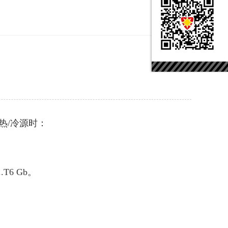
热/冷源时：
；
T6 Gb。