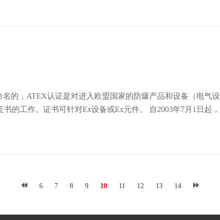
le"(爆炸性环境)命名的，ATEX认证是对进入欧盟国家的防爆产品和设
 自2003年7月1日起，只有拥有ATEX认证的产品，才可以在欧盟国家内被
生产、制造、销售、并应用于易燃易爆危险区域。 目前,ATEX防爆指令已经更新为2014/34/EU。 ATEX认证采
6
7
8
9
10
11
12
13
14